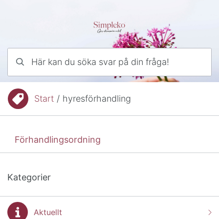
Hoppa till innehåll
Här kan du söka svar på din fråga!
Start
/
hyresförhandling
Du är här:
Förhandlingsordning
Kategorier
Aktuellt