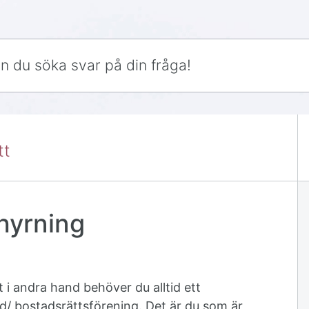
ar på din fråga!
tt
hyrning
t i andra hand behöver du alltid ett
/ bostadsrättsförening. Det är du som är