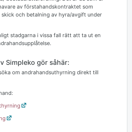
ehavare av förstahandskontraktet som
 skick och betalning av hyra/avgift under
gt stadgarna i vissa fall rätt att ta ut en
ndrahandsupplåtelse.
av Simpleko gör såhär:
nsöka om andrahandsuthyrning direkt till
hand:
thyrning
ing