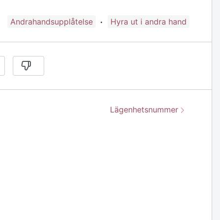
Guide taggad med:
Andrahandsupplåtelse
Hyra ut i andra hand
Nästa:
Lägenhetsnummer