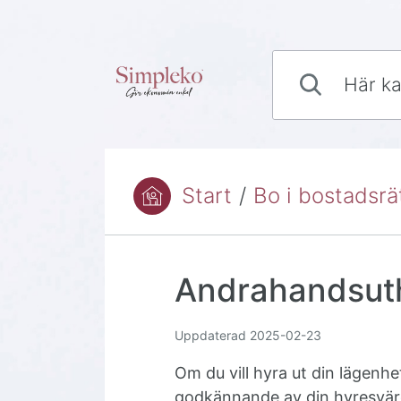
Hoppa till innehåll
Här kan du söka sv
Start
/
Bo i bostadsrä
Du är här:
Andrahandsut
Uppdaterad
2025-02-23
Om du vill hyra ut din lägenhe
godkännande av din hyresvärd