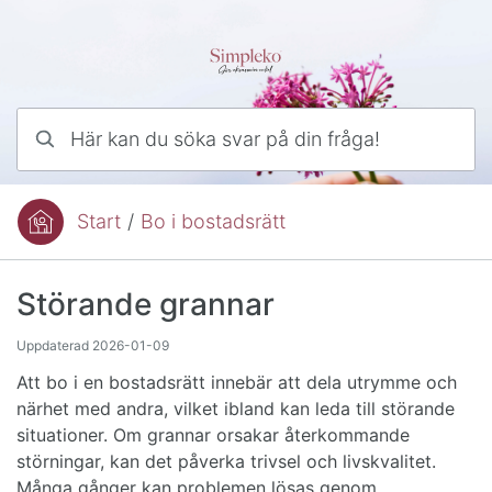
Hoppa till innehåll
Här kan du söka svar på din fråga!
Start
/
Bo i bostadsrätt
Du är här:
Störande grannar
Uppdaterad
2026-01-09
Att bo i en bostadsrätt innebär att dela utrymme och
närhet med andra, vilket ibland kan leda till störande
situationer. Om grannar orsakar återkommande
störningar, kan det påverka trivsel och livskvalitet.
Många gånger kan problemen lösas genom